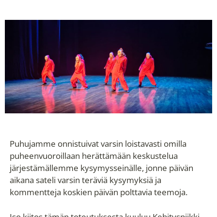
Puhujamme onnistuivat varsin loistavasti omilla
puheenvuoroillaan herättämään keskustelua
järjestämällemme kysymysseinälle, jonne päivän
aikana sateli varsin teräviä kysymyksiä ja
kommentteja koskien päivän polttavia teemoja.
Iso kiitos tämän toteutuksesta kuuluu Kehityspiikki