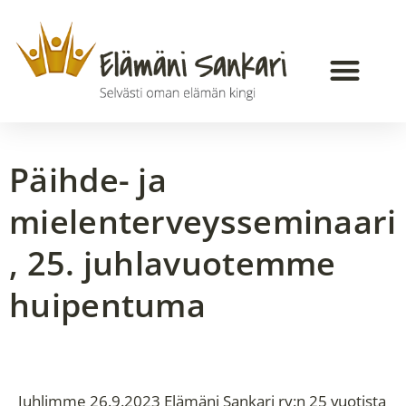
Päihde- ja
mielenterveysseminaari
, 25. juhlavuotemme
huipentuma
Juhlimme 26.9.2023 Elämäni Sankari ry:n 25 vuotista