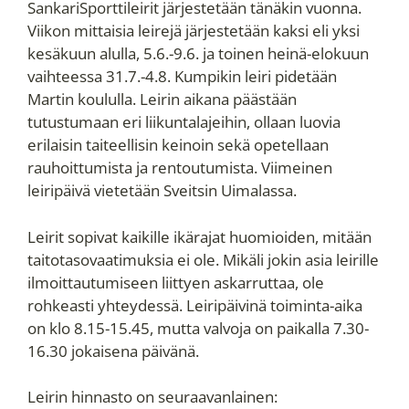
SankariSporttileirit järjestetään tänäkin vuonna.
Viikon mittaisia leirejä järjestetään kaksi eli yksi
kesäkuun alulla, 5.6.-9.6. ja toinen heinä-elokuun
vaihteessa 31.7.-4.8. Kumpikin leiri pidetään
Martin koululla. Leirin aikana päästään
tutustumaan eri liikuntalajeihin, ollaan luovia
erilaisin taiteellisin keinoin sekä opetellaan
rauhoittumista ja rentoutumista. Viimeinen
leiripäivä vietetään Sveitsin Uimalassa.
Leirit sopivat kaikille ikärajat huomioiden, mitään
taitotasovaatimuksia ei ole. Mikäli jokin asia leirille
ilmoittautumiseen liittyen askarruttaa, ole
rohkeasti yhteydessä. Leiripäivinä toiminta-aika
on klo 8.15-15.45, mutta valvoja on paikalla 7.30-
16.30 jokaisena päivänä.
Leirin hinnasto on seuraavanlainen: