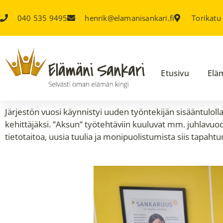
040 535 9495
henrik@elamanisankari.fi
Torikatu
Etusivu
Elä
Järjestön vuosi käynnistyi uuden työntekijän sisääntulol
kehittäjäksi. ”Aksun” työtehtäviin kuuluvat mm. juhlavuo
tietotaitoa, uusia tuulia ja monipuolistumista siis tapah