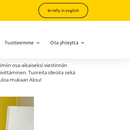
Briefly in english
Tuotteemme
Ota yhteyttä
miin osa-aikaiseksi viestinnän
ivittäminen. Tuoreita ideoita sekä
etuloa mukaan Aksu!