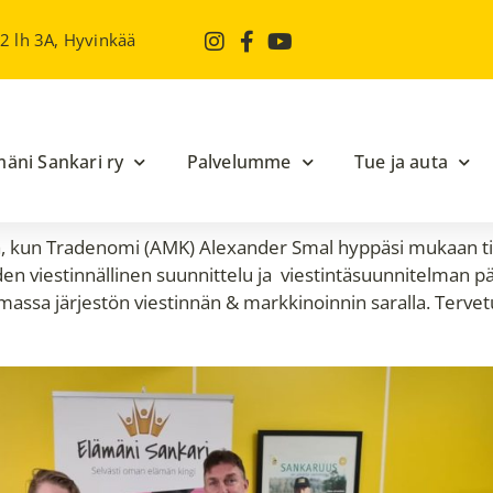
 2 lh 3A, Hyvinkää
mäni Sankari ry
Palvelumme
Tue ja auta
la, kun Tradenomi (AMK) Alexander Smal hyppäsi mukaan tii
den viestinnällinen suunnittelu ja viestintäsuunnitelman pä
tumassa järjestön viestinnän & markkinoinnin saralla. Terv